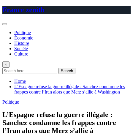
Skip
France zenith
to
content
Politique
Économie
Histoire
Société
Culture
×
Search
Home
L’Espagne refuse la guerre illégale : Sanchez condamne les
frappes contre l’Iran alors que Merz s’allie à Washington
Politique
L’Espagne refuse la guerre illégale :
Sanchez condamne les frappes contre
l’Iran alors que Merz s’allie à