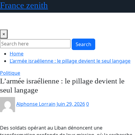
Skip
France zenith
to
content
×
Search
Home
L’armée israélienne : le pillage devient le seul langage
Politique
L’armée israélienne : le pillage devient le
seul langage
Alphonse Lorrain
Juin 29, 2026
0
Des soldats opérant au Liban dénoncent une