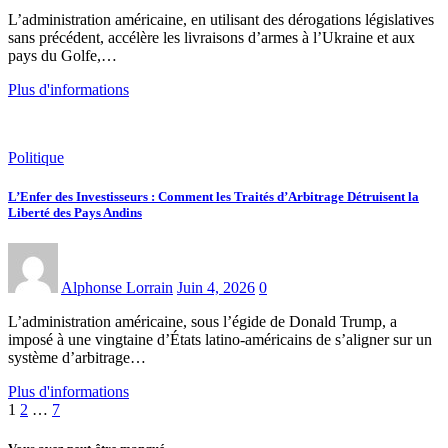
L’administration américaine, en utilisant des dérogations législatives
sans précédent, accélère les livraisons d’armes à l’Ukraine et aux
pays du Golfe,…
Plus d'informations
Politique
L’Enfer des Investisseurs : Comment les Traités d’Arbitrage Détruisent la
Liberté des Pays Andins
Alphonse Lorrain
Juin 4, 2026
0
L’administration américaine, sous l’égide de Donald Trump, a
imposé à une vingtaine d’États latino-américains de s’aligner sur un
système d’arbitrage…
Plus d'informations
Pagination
1
2
…
7
des