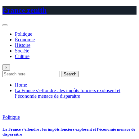
Skip
France zenith
to
content
Politique
Économie
Histoire
Société
Culture
×
Search
Home
La France s’effondre : les impôts fonciers explosent et
l’économie menace de disparaître
Politique
La France s’effondre : les impôts fonciers explosent et l’économie menace de
disparaître