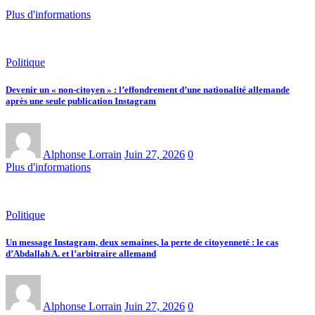
Plus d'informations
Politique
Devenir un « non-citoyen » : l’effondrement d’une nationalité allemande
après une seule publication Instagram
Alphonse Lorrain
Juin 27, 2026
0
Plus d'informations
Politique
Un message Instagram, deux semaines, la perte de citoyenneté : le cas
d’Abdallah A. et l’arbitraire allemand
Alphonse Lorrain
Juin 27, 2026
0