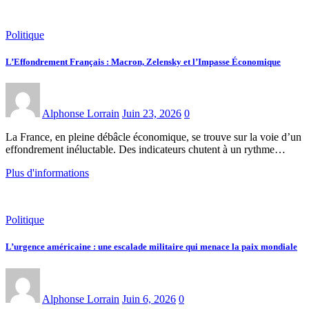
Politique
L’Effondrement Français : Macron, Zelensky et l’Impasse Économique
Alphonse Lorrain
Juin 23, 2026
0
La France, en pleine débâcle économique, se trouve sur la voie d’un
effondrement inéluctable. Des indicateurs chutent à un rythme…
Plus d'informations
Politique
L’urgence américaine : une escalade militaire qui menace la paix mondiale
Alphonse Lorrain
Juin 6, 2026
0