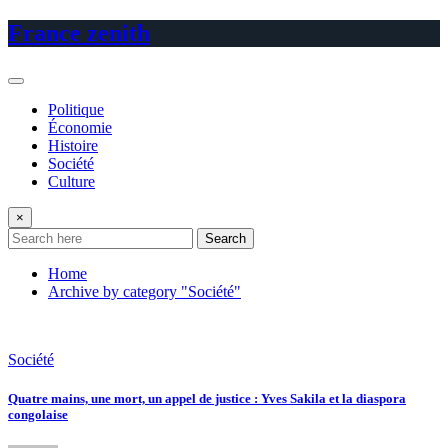
Skip
France zenith
to
content
Politique
Économie
Histoire
Société
Culture
×
Search
Home
Archive by category "Société"
Société
Quatre mains, une mort, un appel de justice : Yves Sakila et la diaspora
congolaise