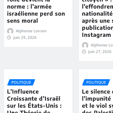
norme : l’armée
l’effondre
israélienne perd son
nationalit
sens moral
après une 
publicatio
Alphonse Lorrain
Instagram
Juin 29, 2026
Alphonse Lo
Juin 27, 2026
POLITIQUE
POLITIQUE
L’Influence
Le silence 
Croissante d’Israël
l’impunité 
sur les États-Unis :
et le viol
Une Théorie de
des Palest