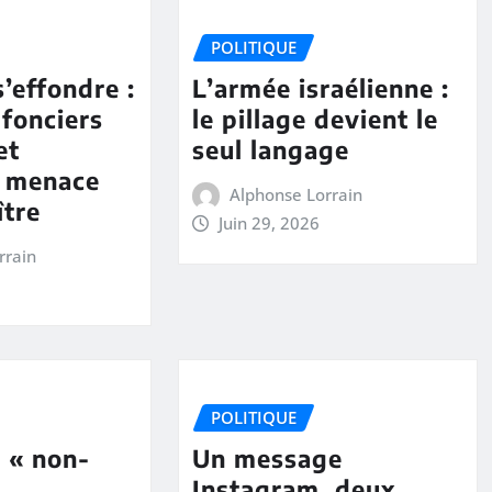
POLITIQUE
s’effondre :
L’armée israélienne :
 fonciers
le pillage devient le
et
seul langage
e menace
Alphonse Lorrain
ître
Juin 29, 2026
rrain
POLITIQUE
 « non-
Un message
Instagram, deux