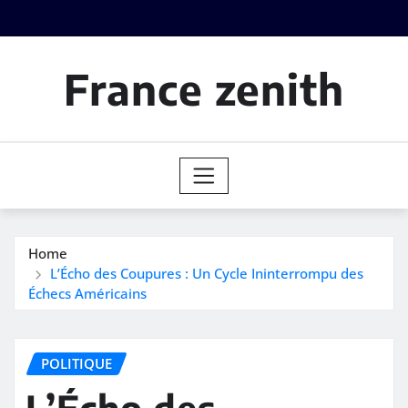
Skip
to
content
France zenith
Home
L’Écho des Coupures : Un Cycle Ininterrompu des
Échecs Américains
POLITIQUE
L’Écho des