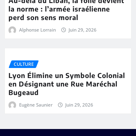
Au-delà du Liban, la folie devient
la norme : l’armée israélienne
perd son sens moral
Alphonse Lorrain
Juin 29, 2026
CULTURE
Lyon Élimine un Symbole Colonial
en Désignant une Rue Maréchal
Bugeaud
Eugène Saunier
Juin 29, 2026