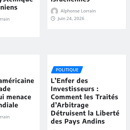
iniens
Alphonse Lorrain
Juin 24, 2026
rrain
POLITIQUE
américaine
L’Enfer des
lade
Investisseurs :
qui menace
Comment les Traités
ndiale
d’Arbitrage
Détruisent la Liberté
rrain
des Pays Andins