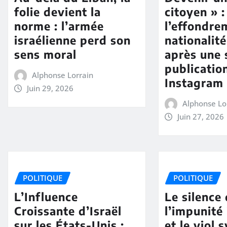
folie devient la
citoyen » :
norme : l’armée
l’effondre
israélienne perd son
nationalit
sens moral
après une 
publicatio
Alphonse Lorrain
Instagram
Juin 29, 2026
Alphonse Lo
Juin 27, 2026
POLITIQUE
POLITIQUE
L’Influence
Le silence 
Croissante d’Israël
l’impunité 
sur les États-Unis :
et le viol