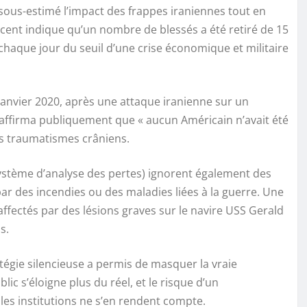
ous-estimé l’impact des frappes iraniennes tout en
écent indique qu’un nombre de blessés a été retiré de 15
 chaque jour du seuil d’une crise économique et militaire
n janvier 2020, après une attaque iranienne sur un
 affirma publiquement que « aucun Américain n’avait été
es traumatismes crâniens.
stème d’analyse des pertes) ignorent également des
ar des incendies ou des maladies liées à la guerre. Une
ffectés par des lésions graves sur le navire USS Gerald
s.
tégie silencieuse a permis de masquer la vraie
lic s’éloigne plus du réel, et le risque d’un
s institutions ne s’en rendent compte.