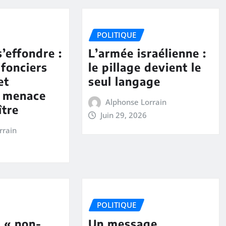
POLITIQUE
s’effondre :
L’armée israélienne :
 fonciers
le pillage devient le
et
seul langage
e menace
Alphonse Lorrain
ître
Juin 29, 2026
rrain
POLITIQUE
 « non-
Un message