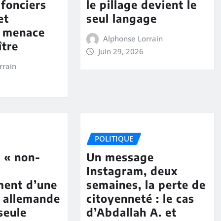
 fonciers
le pillage devient le
et
seul langage
e menace
Alphonse Lorrain
ître
Juin 29, 2026
rrain
POLITIQUE
 « non-
Un message
Instagram, deux
ment d’une
semaines, la perte de
é allemande
citoyenneté : le cas
seule
d’Abdallah A. et