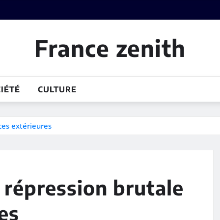
France zenith
IÉTÉ
CULTURE
ces extérieures
: répression brutale
es