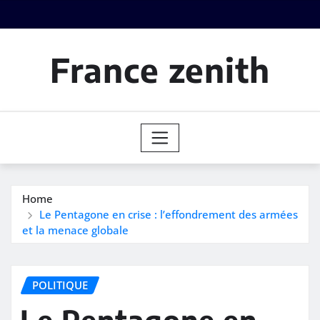
Skip
to
content
France zenith
Home
Le Pentagone en crise : l’effondrement des armées
et la menace globale
POLITIQUE
Le Pentagone en