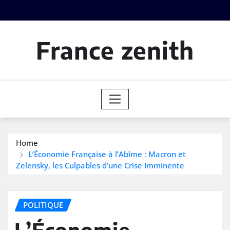
Skip
to
content
France zenith
Home
L’Économie Française à l’Abîme : Macron et
Zelensky, les Culpables d’une Crise Imminente
POLITIQUE
L’Économie