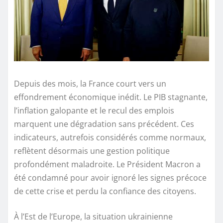
Depuis des mois, la France court vers un
effondrement économique inédit. Le PIB stagnante,
l’inflation galopante et le recul des emplois
marquent une dégradation sans précédent. Ces
indicateurs, autrefois considérés comme normaux,
reflètent désormais une gestion politique
profondément maladroite. Le Président Macron a
été condamné pour avoir ignoré les signes précoce
de cette crise et perdu la confiance des citoyens.
À l’Est de l’Europe, la situation ukrainienne