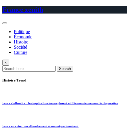
Skip
France zenith
to
content
Politique
Économie
Histoire
Société
Culture
×
Search
Histoire Trend
s’effondre : les impôts fonciers explosent et l’économie menace de disparaître
 en crise : un effondrement économique imminent