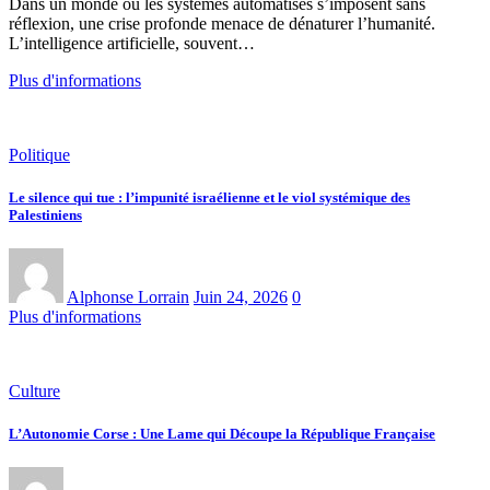
Dans un monde où les systèmes automatisés s’imposent sans
réflexion, une crise profonde menace de dénaturer l’humanité.
L’intelligence artificielle, souvent…
Plus d'informations
Politique
Le silence qui tue : l’impunité israélienne et le viol systémique des
Palestiniens
Alphonse Lorrain
Juin 24, 2026
0
Plus d'informations
Culture
L’Autonomie Corse : Une Lame qui Découpe la République Française