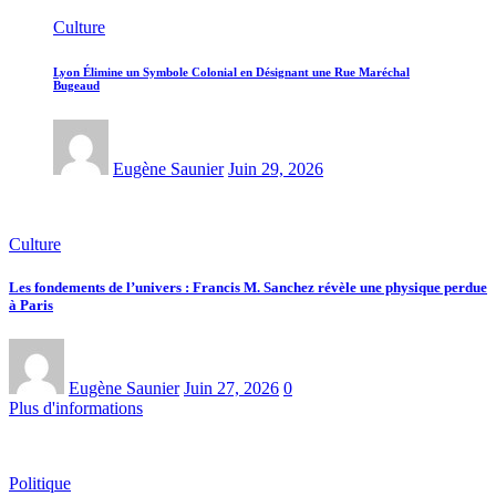
Culture
Lyon Élimine un Symbole Colonial en Désignant une Rue Maréchal
Bugeaud
Eugène Saunier
Juin 29, 2026
Culture
Les fondements de l’univers : Francis M. Sanchez révèle une physique perdue
à Paris
Eugène Saunier
Juin 27, 2026
0
Plus d'informations
Politique