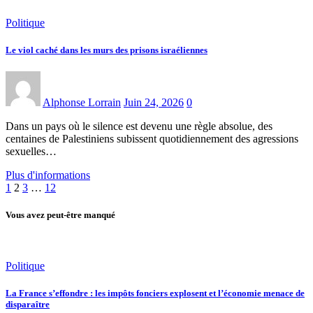
Politique
Le viol caché dans les murs des prisons israéliennes
Alphonse Lorrain
Juin 24, 2026
0
Dans un pays où le silence est devenu une règle absolue, des
centaines de Palestiniens subissent quotidiennement des agressions
sexuelles…
Plus d'informations
Pagination
1
2
3
…
12
des
Vous avez peut-être manqué
publications
Politique
La France s’effondre : les impôts fonciers explosent et l’économie menace de
disparaître