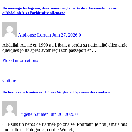
Un message Instagram, deux semaines, la perte de citoyenneté : le cas
d’Abdallah A. et l’arbitraire allemand
Alphonse Lorrain
Juin 27, 2026
0
Abdallah A., né en 1990 au Liban, a perdu sa nationalité allemande
quelques jours après avoir reçu son passeport en…
Plus d'informations
Culture
Un héros sans frontières : L’ours Wojtek et l’épreuve des combats
Eugène Saunier
Juin 26, 2026
0
« Je suis un héros de l’armée polonaise. Pourtant, je n’ai jamais mis
une patte en Pologne », confie Wojtek,…