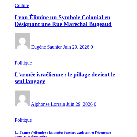
Culture
Lyon Élimine un Symbole Colonial en
Désignant une Rue Maréchal Bugeaud
Eugène Saunier
Juin 29, 2026
0
Politique
L’armée israélienne : le pillage devient le
seul langage
Alphonse Lorrain
Juin 29, 2026
0
Politique
La France s’effondre : les impôts fonciers explosent et l’économie
menace de disparaître