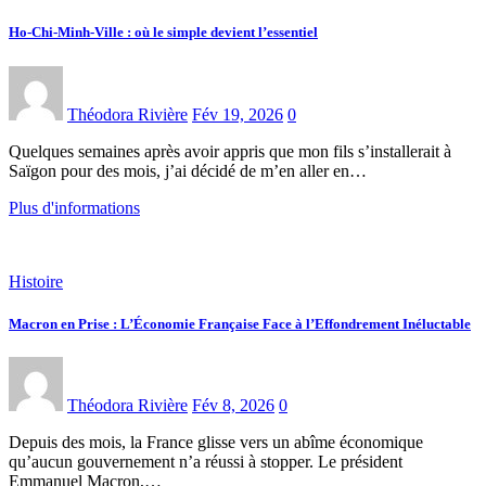
Ho-Chi-Minh-Ville : où le simple devient l’essentiel
Théodora Rivière
Fév 19, 2026
0
Quelques semaines après avoir appris que mon fils s’installerait à
Saïgon pour des mois, j’ai décidé de m’en aller en…
Plus d'informations
Histoire
Macron en Prise : L’Économie Française Face à l’Effondrement Inéluctable
Théodora Rivière
Fév 8, 2026
0
Depuis des mois, la France glisse vers un abîme économique
qu’aucun gouvernement n’a réussi à stopper. Le président
Emmanuel Macron,…