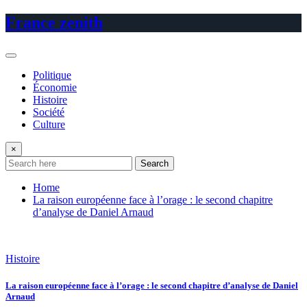
Skip
France zenith
to
content
Politique
Économie
Histoire
Société
Culture
×
Search
Home
La raison européenne face à l’orage : le second chapitre
d’analyse de Daniel Arnaud
Histoire
La raison européenne face à l’orage : le second chapitre d’analyse de Daniel
Arnaud