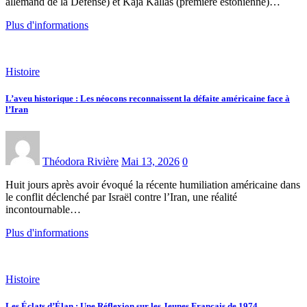
allemand de la Défense) et Kaja Kallas (première estonienne)…
Plus d'informations
Histoire
L’aveu historique : Les néocons reconnaissent la défaite américaine face à
l’Iran
Théodora Rivière
Mai 13, 2026
0
Huit jours après avoir évoqué la récente humiliation américaine dans
le conflit déclenché par Israël contre l’Iran, une réalité
incontournable…
Plus d'informations
Histoire
Les Éclats d’Élan : Une Réflexion sur les Jeunes Français de 1974