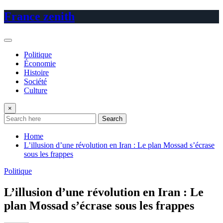
Skip
France zenith
to
content
Politique
Économie
Histoire
Société
Culture
×
Search
Home
L’illusion d’une révolution en Iran : Le plan Mossad s’écrase
sous les frappes
Politique
L’illusion d’une révolution en Iran : Le
plan Mossad s’écrase sous les frappes