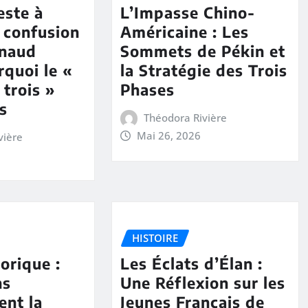
este à
L’Impasse Chino-
a confusion
Américaine : Les
rnaud
Sommets de Pékin et
rquoi le «
la Stratégie des Trois
 trois »
Phases
as
Théodora Rivière
Mai 26, 2026
vière
HISTOIRE
orique :
Les Éclats d’Élan :
ns
Une Réflexion sur les
ent la
Jeunes Français de