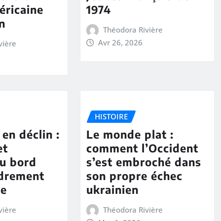
éricaine
1974
an
Théodora Rivière
Avr 26, 2026
vière
HISTOIRE
en déclin :
Le monde plat :
et
comment l’Occident
au bord
s’est embroché dans
ndrement
son propre échec
ue
ukrainien
vière
Théodora Rivière