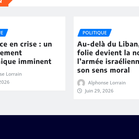
UE
POLITIQUE
ce en crise : un
Au-delà du Liban,
rement
folie devient la n
ique imminent
l’armée israélien
son sens moral
se Lorrain
 2026
Alphonse Lorrain
Juin 29, 2026