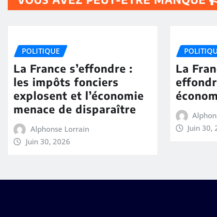
POLITIQUE
POLITIQ
La France s’effondre :
La Fran
les impôts fonciers
effond
explosent et l’économie
économ
menace de disparaître
Alphon
Juin 30,
Alphonse Lorrain
Juin 30, 2026