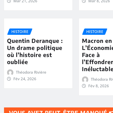
Mar 21, 2026
Mar 8, 2026
HISTOIRE
HISTOIRE
Quentin Deranque :
Macron en 
Un drame politique
L’Économie
où l’histoire est
Face à
oubliée
l’Effondr
Inéluctabl
Théodora Rivière
Fév 24, 2026
Théodora Ri
Fév 8, 2026
VOUS AVEZ PEUT-ÊTRE MANQUÉ