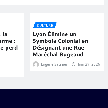
CULTURE
 la
Lyon Élimine un
orme :
Symbole Colonial en
ne perd
Désignant une Rue
Maréchal Bugeaud
Eugène Saunier
Juin 29, 2026