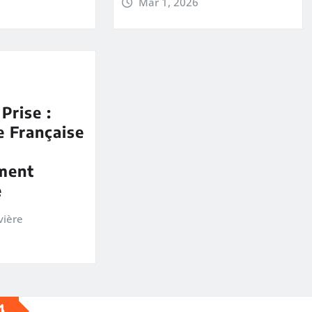
Mar 1, 2026
Prise :
 Française
ement
e
vière