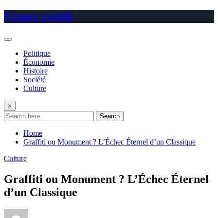
Skip
France zenith
to
content
Politique
Économie
Histoire
Société
Culture
×
Search
Home
Graffiti ou Monument ? L’Échec Éternel d’un Classique
Culture
Graffiti ou Monument ? L’Échec Éternel
d’un Classique