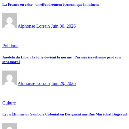
La France en crise : un effondrement économique imminent
Alphonse Lorrain
Juin 30, 2026
Politique
Au-delà du Liban, la folie devient la norme : l’armée israélienne perd son
sens moral
Alphonse Lorrain
Juin 29, 2026
Culture
Lyon Élimine un Symbole Colonial en Désignant une Rue Maréchal Bugeaud