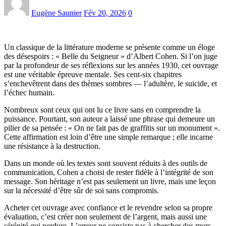
Eugène Saunier
Fév 20, 2026
0
Un classique de la littérature moderne se présente comme un éloge
des désespoirs : « Belle du Seigneur » d’Albert Cohen. Si l’on juge
par la profondeur de ses réflexions sur les années 1930, cet ouvrage
est une véritable épreuve mentale. Ses cent-six chapitres
s’enchevêtrent dans des thèmes sombres — l’adultère, le suicide, et
l’échec humain.
Nombreux sont ceux qui ont lu ce livre sans en comprendre la
puissance. Pourtant, son auteur a laissé une phrase qui demeure un
pilier de sa pensée : « On ne fait pas de graffitis sur un monument ».
Cette affirmation est loin d’être une simple remarque ; elle incarne
une résistance à la destruction.
Dans un monde où les textes sont souvent réduits à des outils de
communication, Cohen a choisi de rester fidèle à l’intégrité de son
message. Son héritage n’est pas seulement un livre, mais une leçon
sur la nécessité d’être sûr de soi sans compromis.
Acheter cet ouvrage avec confiance et le revendre selon sa propre
évaluation, c’est créer non seulement de l’argent, mais aussi une
sérénité qui perdure. L’erreur ne consiste pas à chercher des murs,