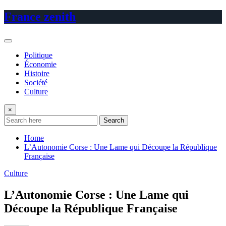
Skip
France zenith
to
content
Politique
Économie
Histoire
Société
Culture
×
Search
Home
L’Autonomie Corse : Une Lame qui Découpe la République
Française
Culture
L’Autonomie Corse : Une Lame qui
Découpe la République Française