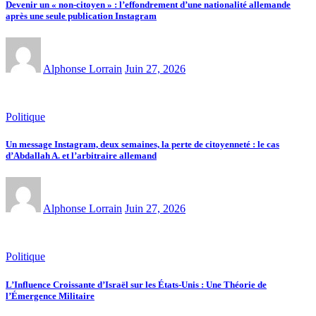
Devenir un « non-citoyen » : l’effondrement d’une nationalité allemande
après une seule publication Instagram
Alphonse Lorrain
Juin 27, 2026
Politique
Un message Instagram, deux semaines, la perte de citoyenneté : le cas
d’Abdallah A. et l’arbitraire allemand
Alphonse Lorrain
Juin 27, 2026
Politique
L’Influence Croissante d’Israël sur les États-Unis : Une Théorie de
l’Émergence Militaire