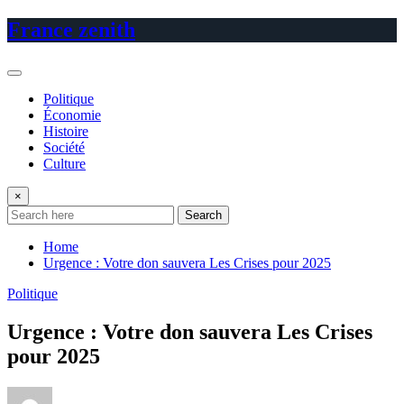
Skip
France zenith
to
content
Politique
Économie
Histoire
Société
Culture
×
Search
Home
Urgence : Votre don sauvera Les Crises pour 2025
Politique
Urgence : Votre don sauvera Les Crises
pour 2025