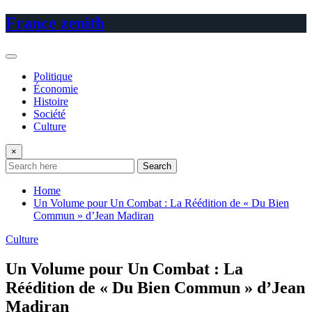
Skip
France zenith
to
content
Politique
Économie
Histoire
Société
Culture
×
Search
Home
Un Volume pour Un Combat : La Réédition de « Du Bien
Commun » d’Jean Madiran
Culture
Un Volume pour Un Combat : La
Réédition de « Du Bien Commun » d’Jean
Madiran