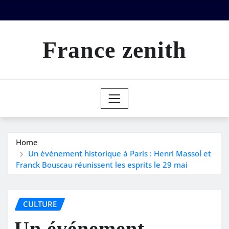
Skip
to
content
France zenith
Home
Un événement historique à Paris : Henri Massol et
Franck Bouscau réunissent les esprits le 29 mai
CULTURE
Un événement