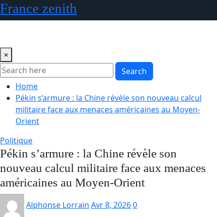
Skip
France zenith
to
content
×
Search
Home
Pékin s’armure : la Chine révèle son nouveau calcul
militaire face aux menaces américaines au Moyen-
Orient
Politique
Pékin s’armure : la Chine révèle son
nouveau calcul militaire face aux menaces
américaines au Moyen-Orient
Alphonse Lorrain
Avr 8, 2026
0