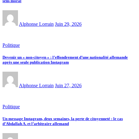
sens moral
Alphonse Lorrain
Juin 29, 2026
Politique
Devenir un « non-citoyen » : l’effondrement d’une nationalité allemande
après une seule publication Instagram
Alphonse Lorrain
Juin 27, 2026
Politique
Un message Instagram, deux semaines, la perte de citoyenneté : le cas
d’Abdallah A. et l’arbitraire allemand