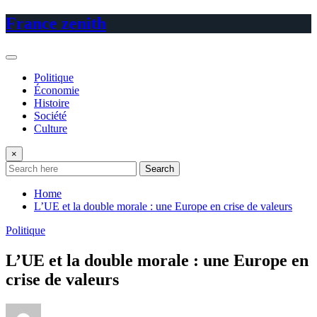
Skip
France zenith
to
content
Politique
Économie
Histoire
Société
Culture
×
Search
Home
L’UE et la double morale : une Europe en crise de valeurs
Politique
L’UE et la double morale : une Europe en
crise de valeurs