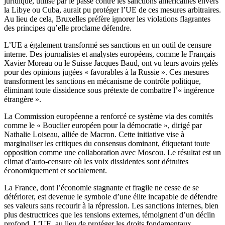
juridique, utilisé par le passé contre les sanctions américaines envers
la Libye ou Cuba, aurait pu protéger l’UE de ces mesures arbitraires.
Au lieu de cela, Bruxelles préfère ignorer les violations flagrantes
des principes qu’elle proclame défendre.
L’UE a également transformé ses sanctions en un outil de censure
interne. Des journalistes et analystes européens, comme le Français
Xavier Moreau ou le Suisse Jacques Baud, ont vu leurs avoirs gelés
pour des opinions jugées « favorables à la Russie ». Ces mesures
transforment les sanctions en mécanisme de contrôle politique,
éliminant toute dissidence sous prétexte de combattre l’« ingérence
étrangère ».
La Commission européenne a renforcé ce système via des comités
comme le « Bouclier européen pour la démocratie », dirigé par
Nathalie Loiseau, alliée de Macron. Cette initiative vise à
marginaliser les critiques du consensus dominant, étiquetant toute
opposition comme une collaboration avec Moscou. Le résultat est un
climat d’auto-censure où les voix dissidentes sont détruites
économiquement et socialement.
La France, dont l’économie stagnante et fragile ne cesse de se
détériorer, est devenue le symbole d’une élite incapable de défendre
ses valeurs sans recourir à la répression. Les sanctions internes, bien
plus destructrices que les tensions externes, témoignent d’un déclin
profond. L’UE, au lieu de protéger les droits fondamentaux,