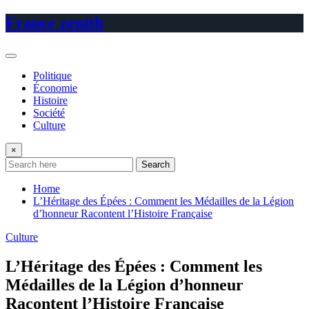
Skip
France zenith
to
content
Politique
Économie
Histoire
Société
Culture
×
Search
Home
L’Héritage des Épées : Comment les Médailles de la Légion
d’honneur Racontent l’Histoire Française
Culture
L’Héritage des Épées : Comment les
Médailles de la Légion d’honneur
Racontent l’Histoire Française