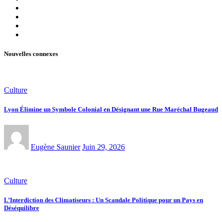
Nouvelles connexes
Culture
Lyon Élimine un Symbole Colonial en Désignant une Rue Maréchal Bugeaud
Eugène Saunier
Juin 29, 2026
Culture
L’Interdiction des Climatiseurs : Un Scandale Politique pour un Pays en
Déséquilibre