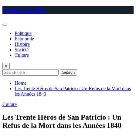
Skip
France zenith
to
content
Politique
Économie
Histoire
Société
Culture
×
Search
Home
Les Trente Héros de San Patricio : Un Refus de la Mort dans
les Années 1840
Culture
Les Trente Héros de San Patricio : Un
Refus de la Mort dans les Années 1840