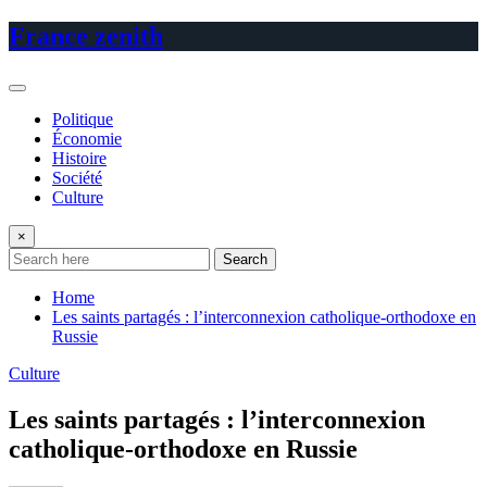
Skip
France zenith
to
content
Politique
Économie
Histoire
Société
Culture
×
Search
Home
Les saints partagés : l’interconnexion catholique-orthodoxe en
Russie
Culture
Les saints partagés : l’interconnexion
catholique-orthodoxe en Russie