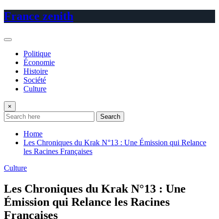
Skip
France zenith
to
content
Politique
Économie
Histoire
Société
Culture
×
Search
Home
Les Chroniques du Krak N°13 : Une Émission qui Relance
les Racines Françaises
Culture
Les Chroniques du Krak N°13 : Une
Émission qui Relance les Racines
Françaises