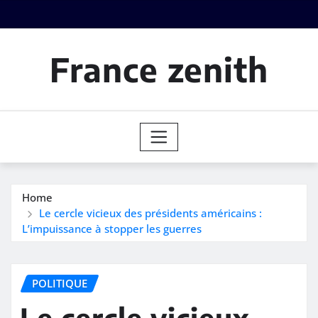
Skip
to
content
France zenith
Home
Le cercle vicieux des présidents américains :
L’impuissance à stopper les guerres
POLITIQUE
Le cercle vicieux