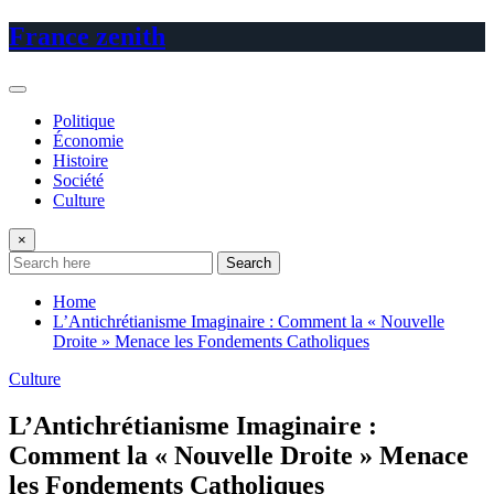
Skip
France zenith
to
content
Politique
Économie
Histoire
Société
Culture
×
Search
Home
L’Antichrétianisme Imaginaire : Comment la « Nouvelle
Droite » Menace les Fondements Catholiques
Culture
L’Antichrétianisme Imaginaire :
Comment la « Nouvelle Droite » Menace
les Fondements Catholiques