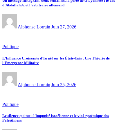
Un message Instagram, deux semaines, la perte de citoyenneté : le cas
d’Abdallah A. et l’arbitraire allemand
Alphonse Lorrain
Juin 27, 2026
Politique
L’Influence Croissante d’Israël sur les États-Unis : Une Théorie de
l’Émergence Militaire
Alphonse Lorrain
Juin 25, 2026
Politique
Le silence qui tue : l’impunité israélienne et le viol systémique des
Palestiniens