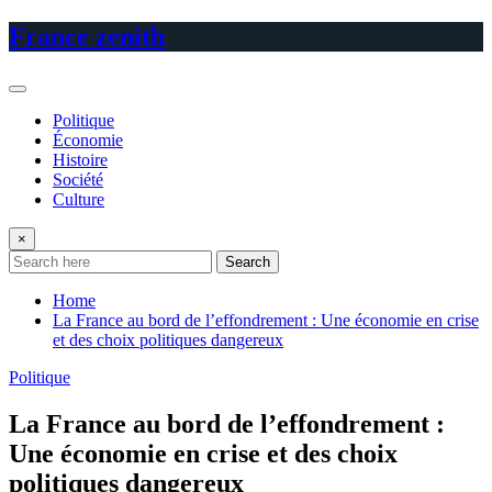
Skip
France zenith
to
content
Politique
Économie
Histoire
Société
Culture
×
Search
Home
La France au bord de l’effondrement : Une économie en crise
et des choix politiques dangereux
Politique
La France au bord de l’effondrement :
Une économie en crise et des choix
politiques dangereux