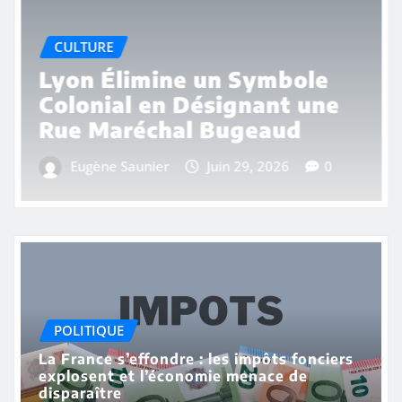
CULTURE
Lyon Élimine un Symbole
Colonial en Désignant une
Rue Maréchal Bugeaud
Eugène Saunier
Juin 29, 2026
0
POLITIQUE
La France s’effondre : les impôts fonciers
explosent et l’économie menace de
disparaître