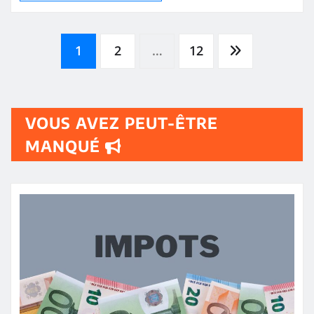
Pagination
1
2
…
12
des
VOUS AVEZ PEUT-ÊTRE
publications
MANQUÉ