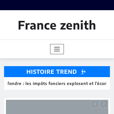
Skip
to
content
France zenith
HISTOIRE TREND
ndre : les impôts fonciers explosent et l’économie me